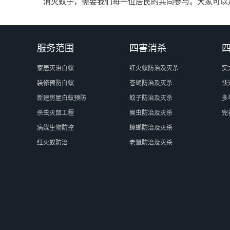
消灭蚊子，需要我们每一位居民的共同参与。大家可以
服务范围
四害消杀
家居灭治白蚁
红火蚁防治及灭杀
实
装修预防白蚁
苍蝇防治及灭杀
快
新建房屋白蚁预防
蚊子防治及灭杀
多
杀虫灭鼠工程
臭虫防治及灭杀
完
病媒生物防控
蟑螂防治及灭杀
红火蚁防治
老鼠防治及灭杀