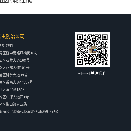
社区
的消杀工作。
害虫防治公司
655（刘生）
湾区桥中南路红楼街10号
区石井大道168号
区花都大道101号
扫一扫关注我们
埔区科学大道99号
禺区番禺大道北537号
区海滨路185号
城区广深大道西1号
化区街口镇青云路
南海区里水镇和顺海畔花园商铺（即公