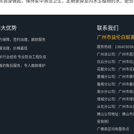
从自身做起，保持家中清洁卫生，定期更换室内水生植物的水，
配合
四大优势
联系我们
广州市益伦白蚁
力保障，签约治理，跟踪服务
服务热线：13640303
速治理，价格最低
广州总公司：广州市荔
年行业经验 专业防治工程队伍
白云分公司：广州市白云
善的售后服务，专人跟踪维护
花都分公司：广州市花都
黄埔分公司：广州市黄
番禺分公司：广州市番
南沙分公司：广州市南沙
增城分公司：广州市增
从化分公司：广州市从
佛山公司地址：佛山市
安局侧）
广佛各区均有服务点